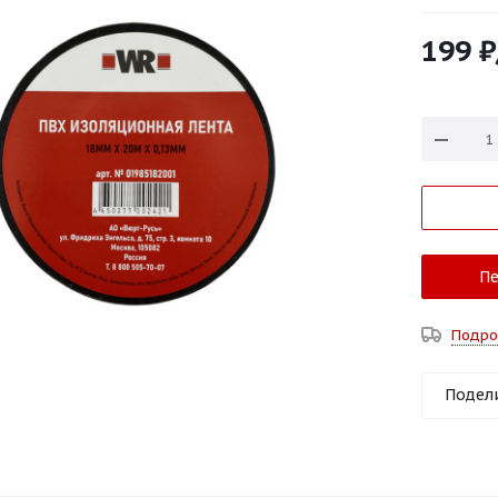
199
₽
Пе
Подро
Подел