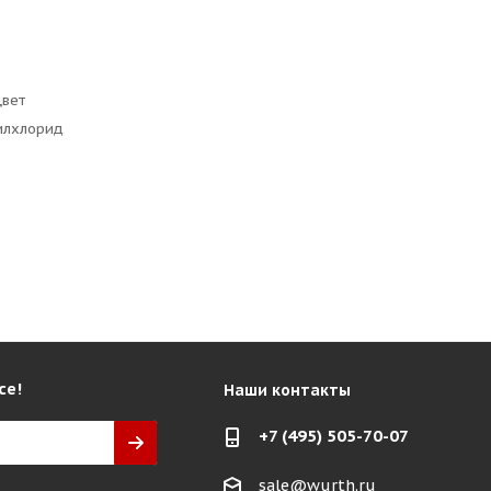
цвет
илхлорид
се!
Наши контакты
+7 (495) 505-70-07
sale@wurth.ru