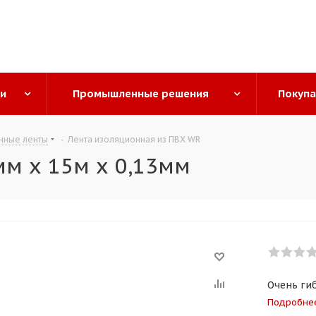
ги
Промышленные решения
Покуп
нные ленты
-
Лента изоляционная из ПВХ WR
м х 15м х 0,13мм
Очень ги
Подробне