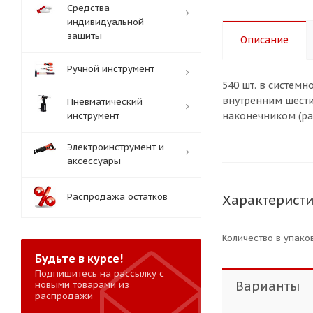
Средства
индивидуальной
защиты
Описание
Ручной инструмент
540 шт. в системн
внутренним шести
Пневматический
инструмент
наконечником (ра
Электроинструмент и
аксессуары
Распродажа остатков
Характерист
Количество в упаков
Будьте в курсе!
Подпишитесь на рассылку с
Варианты
новыми товарами из
распродажи