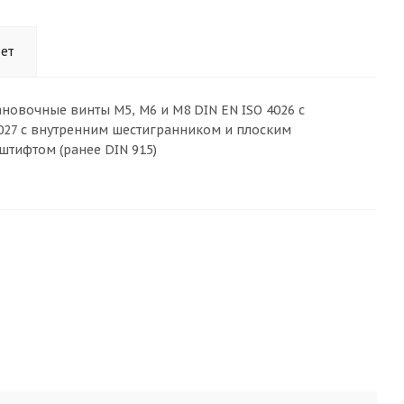
ет
становочные винты M5, M6 и M8 DIN EN ISO 4026 с
4027 с внутренним шестигранником и плоским
штифтом (ранее DIN 915)