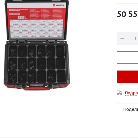
50 55
Подро
Подел