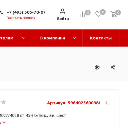
+7 (495) 505-70-07
0
0
0
0
Заказать звонок
Войти
ателям
О компании
Контакты
Артикул: 
5964025600961    1
027/4028 ст. 45H б/пок., вн. шест.
е